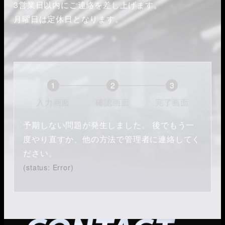
3営業日以内にご連絡を差し上げます。
月曜日は定休日となります。
1
2
3
現
現
現
入力画面
確認画面
完了画面
在
在
在
予期しない問題が発生しました。 後でもう一
表
表
表
度やり直すか、他の方法で管理者に連絡してく
示
示
示
ださい。
さ
さ
さ
(status: Error)
れ
れ
れ
て
て
て
い
い
い
る
る
る