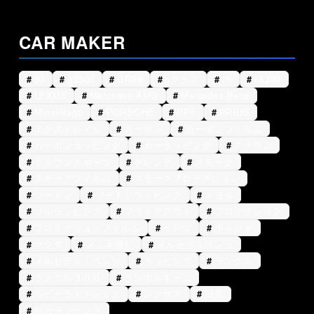
CAR MAKER
60
g350d
GR86
gクラス
IS
IS300
LEXUS
Mercedes-AMG
Mercedes-Benz
Murciélago
PORSCHE
PPF
PRIUS
エクストレイル
カーボン
カーボンフィルム
カーボンラッピング
カーラッピング
クラウン
クラウンスポーツ
ゲレンデ
スモーク
スモークフィルム
スモークプロテクション
ツートン
ツートンラッピング
トヨタ
フルラッピング
ブラックアウト
プロテクション
プロテクションフィルム
ベンツ
ポルシェ
マツダ
メッキ潰し
メルセデスベンツ
メルセデス・ベンツ
ラッピング
ランクル
ランクル３００
ランボルギーニ
ルビーライトレッド
レクサス
日産
部分ラッピング