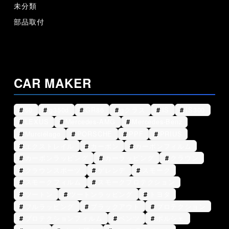
未分類
部品取付
CAR MAKER
60
g350d
GR86
gクラス
IS
IS300
LEXUS
Mercedes-AMG
Mercedes-Benz
Murciélago
PORSCHE
PPF
PRIUS
エクストレイル
カーボン
カーボンフィルム
カーボンラッピング
カーラッピング
クラウン
クラウンスポーツ
ゲレンデ
スモーク
スモークフィルム
スモークプロテクション
ツートン
ツートンラッピング
トヨタ
フルラッピング
ブラックアウト
プロテクション
プロテクションフィルム
ベンツ
ポルシェ