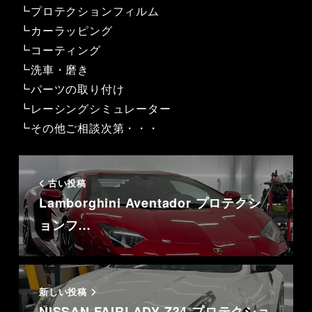
┗プロテクションフィルム
┗カーラッピング
┗コーティング
┗洗車・磨き
┗パーツの取り付け
┗レーシングシミュレーター
┗その他ご相談次第・・・
古い投稿
Lamborghini Aventador プロテクシ
ョンフ…
新しい投稿
NISSAN FAIRLADY Z34 プロテクショ