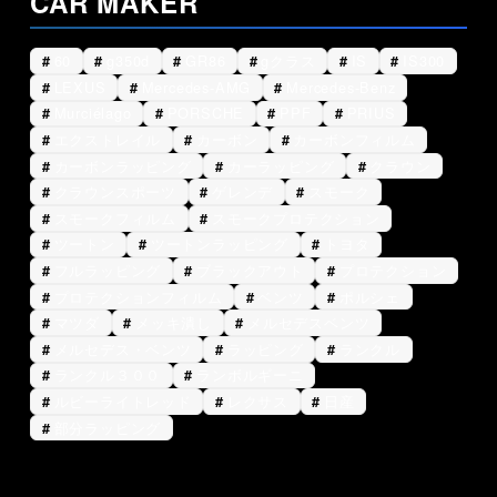
CAR MAKER
60
g350d
GR86
gクラス
IS
IS300
LEXUS
Mercedes-AMG
Mercedes-Benz
Murciélago
PORSCHE
PPF
PRIUS
エクストレイル
カーボン
カーボンフィルム
カーボンラッピング
カーラッピング
クラウン
クラウンスポーツ
ゲレンデ
スモーク
スモークフィルム
スモークプロテクション
ツートン
ツートンラッピング
トヨタ
フルラッピング
ブラックアウト
プロテクション
プロテクションフィルム
ベンツ
ポルシェ
マツダ
メッキ潰し
メルセデスベンツ
メルセデス・ベンツ
ラッピング
ランクル
ランクル３００
ランボルギーニ
ルビーライトレッド
レクサス
日産
部分ラッピング